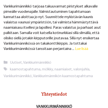
Vankkurimännikkö tarjoaa takuuvarmat piristykset alkavalle
pimeälle vuodenajalle. Valmistautuminen tapahtumaan
kannattaa aloittaa jo nyt. Suunnittele mykistävän kaunis
valaistus vaunusi ympäristöön, tai valmista hämmästyttävä
naamiaisasu itsellesi ja lapsillesi. Paras valaistus ja parhaat asut
palkitaan. Samalla voit katsella kotinurkkiasi sillä silmällä, että
olisiko siellä jotakin kirpputorille joutavaa. Sillä nyt ensikertaa
Vankkurimännikössä on takakonttikirppis. Ja tottakai
Vankkurimännikössä tanssitaan perjantaina ...
Lue lisää
Kategoriat
Uutiset
,
Vankkurimännikkö
Avainsanat
kaamostapahtuma
,
mölkky
,
naamiaiset
,
valonjuhla
,
Vankkurimännikkö
,
Vankkurimännikön kaamostapahtuma
Yhteystiedot
VANKKURIMÄNNIKKÖ