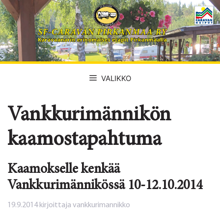
Siirry
sisältöön
VALIKKO
Vankkurimännikön
kaamostapahtuma
Kaamokselle kenkää
Vankkurimännikössä 10-12.10.2014
19.9.2014
kirjoittaja
vankkurimannikko