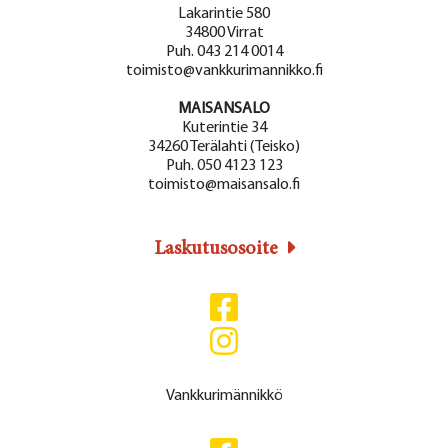
Lakarintie 580
34800 Virrat
Puh. 043 214 0014
toimisto@vankkurimannikko.fi
MAISANSALO
Kuterintie 34
34260 Terälahti (Teisko)
Puh. 050 4123 123
toimisto@maisansalo.fi
Laskutusosoite
Vankkurimännikkö