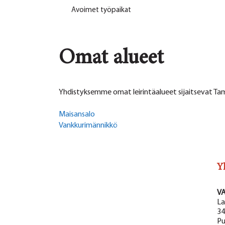
Avoimet työpaikat
Omat alueet
Yhdistyksemme omat leirintäalueet sijaitsevat Ta
Maisansalo
Vankkurimännikkö
Y
V
La
34
Pu