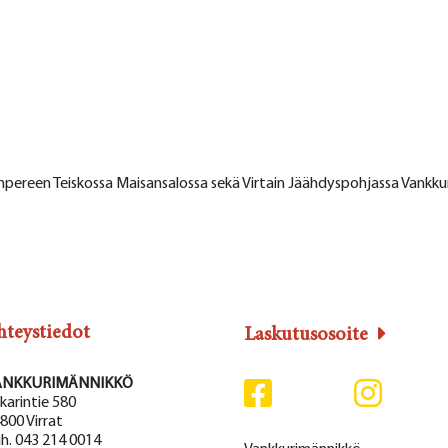
mpereen Teiskossa Maisansalossa sekä Virtain Jäähdyspohjassa Vankk
hteystiedot
Laskutusosoite
ANKKURIMÄNNIKKÖ
karintie 580
800 Virrat
h. 043 214 0014