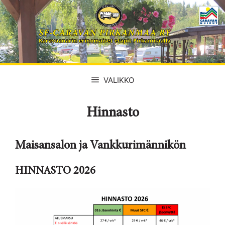
Siirry
sisältöön
VALIKKO
Hinnasto
Maisansalon ja Vankkurimännikön
HINNASTO 2026