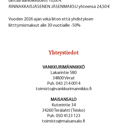
(antaa äänioikeuden) 10,00 €
RINNAKKAISJÄSENEN JÄSENMAKSU yhteensä 24,50 €
Vuoden 2026 ajan sekä liiton että yhdistyksen
liitttymismaksut alle 30 vuotiaille -50%
Yhteystiedot
VANKKURIMÄNNIKKÖ
Lakarintie 580
34800 Virrat
Puh. 043 214 0014
toimisto@vankkurimannikko.fi
MAISANSALO
Kuterintie 34
34260 Terälahti (Teisko)
Puh. 050 4123 123
toimisto@maisansalo.fi