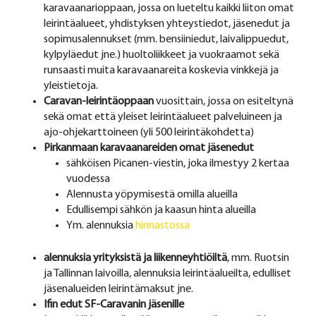
karavaanarioppaan, jossa on lueteltu kaikki liiton omat
leirintäalueet, yhdistyksen yhteystiedot, jäsenedut ja
sopimusalennukset (mm. bensiiniedut, laivalippuedut,
kylpyläedut jne.) huoltoliikkeet ja vuokraamot sekä
runsaasti muita karavaanareita koskevia vinkkejä ja
yleistietoja.
Caravan-leirintäoppaan
vuosittain, jossa on esiteltynä
sekä omat että yleiset leirintäalueet palveluineen ja
ajo-ohjekarttoineen (yli 500 leirintäkohdetta)
Pirkanmaan karavaanareiden omat jäsenedut
sähköisen Picanen-viestin, joka ilmestyy 2 kertaa
vuodessa
Alennusta yöpymisestä omilla alueilla
Edullisempi sähkön ja kaasun hinta alueilla
Ym. alennuksia
hinnastossa
alennuksia yrityksistä ja liikenneyhtiöiltä
, mm. Ruotsin
ja Tallinnan laivoilla, alennuksia leirintäalueilta, edulliset
jäsenalueiden leirintämaksut jne.
Ifin edut SF-Caravanin jäsenille