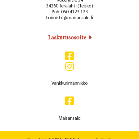
Kuterintie 34
34260 Terälahti (Teisko)
Puh. 050 4123 123
toimisto@maisansalo.fi
Laskutusosoite
Vankkurimännikkö
Maisansalo