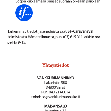
Logoa klikkaamalla pääset suoraan oikeaan paikkaan
Tarkemmat tiedot jäseneduista saat
SF-Caravan ry:n
toimistosta Hämeenlinnasta
, puh. (03) 615 311, arkisin ma-
pe klo 9-15.
Yhteystiedot
VANKKURIMÄNNIKKÖ
Lakarintie 580
34800 Virrat
Puh. 043 214 0014
toimisto@vankkurimannikko.fi
MAISANSALO