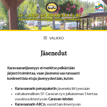
Siirry
sisältöön
VALIKKO
Jäsenedut
Karavaanarijäsenyys ei merkitse pelkästään
järjestötoimintaa, vaan jäsenenä saa runsaasti
konkreettisia etuja jäsenyydestään, kuten:
Karavaanarin peruspaketin
jäseneksi liittyessään
valtakunnallisen SF-Caravan ry:n julkaiseman 5 kertaa
vuodessa ilmestyvän
Caravan-lehden
Karavaanarin ABC:n
, vuosittain ilmestyvän