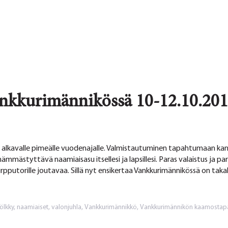
nkkurimännikössä 10-12.10.20
 alkavalle pimeälle vuodenajalle. Valmistautuminen tapahtumaan kan
ämmästyttävä naamiaisasu itsellesi ja lapsillesi. Paras valaistus ja pa
akin kirpputorille joutavaa. Sillä nyt ensikertaa Vankkurimännikössä on t
ölkky
,
naamiaiset
,
valonjuhla
,
Vankkurimännikkö
,
Vankkurimännikön kaamosta