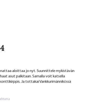
14
nattaa aloittaa jo nyt. Suunnittele mykistävän
rhaat asut palkitaan. Samalla voit katsella
akakonttikirppis. Ja tottakai Vankkurimännikössä
pahtuma