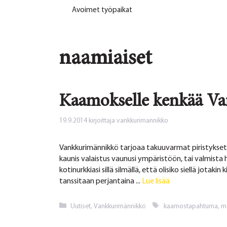
Avoimet työpaikat
naamiaiset
Kaamokselle kenkää Va
19.9.2014
kirjoittaja
vankkurimannikko
Vankkurimännikkö tarjoaa takuuvarmat piristykset
kaunis valaistus vaunusi ympäristöön, tai valmista h
kotinurkkiasi sillä silmällä, että olisiko siellä jot
tanssitaan perjantaina ...
Lue lisää
Kategoriat
Avainsanat
Uutiset
,
Vankkurimännikkö
kaamostapahtuma
,
m