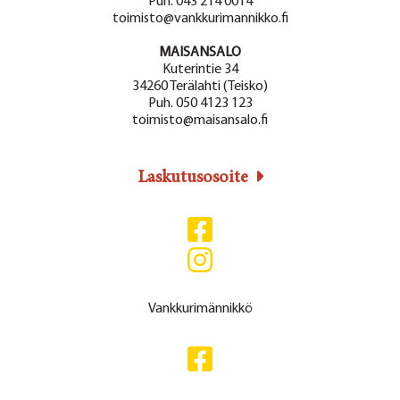
Puh. 043 214 0014
toimisto@vankkurimannikko.fi
MAISANSALO
Kuterintie 34
34260 Terälahti (Teisko)
Puh. 050 4123 123
toimisto@maisansalo.fi
Laskutusosoite
Vankkurimännikkö