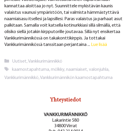
kannattaa aloittaa jo nyt. Suunnittele mykistävän kaunis
valaistus vaunusi ympäristöön, tai valmista hämmästyttävä
naamiaisasu itsellesi ja lapsillesi. Paras valaistus ja parhaat asut
palkitaan. Samalla voit katsella kotinurkkiasi sillä silmällä, että
olisiko siellä jotakin kirpputorille joutavaa. Sillä nyt ensikertaa
Vankkurimännikössä on takakonttikirppis. Ja tottakai
Vankkurimännikössä tanssitaan perjantaina ...
Lue lisää
Kategoriat
Uutiset
,
Vankkurimännikkö
Avainsanat
kaamostapahtuma
,
mölkky
,
naamiaiset
,
valonjuhla
,
Vankkurimännikkö
,
Vankkurimännikön kaamostapahtuma
Yhteystiedot
VANKKURIMÄNNIKKÖ
Lakarintie 580
34800 Virrat