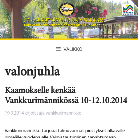
Siirry
sisältöön
VALIKKO
valonjuhla
Kaamokselle kenkää
Vankkurimännikössä 10-12.10.2014
19.9.2014
kirjoittaja
vankkurimannikko
Vankkurimännikkö tarjoaa takuuvarmat piristykset alkavalle
pimeälle vuodenajalle. Valmistautuminen tapahtumaan