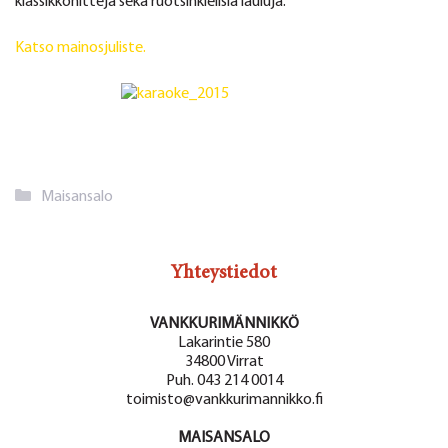
klassikkohittejä sekä ruotsinkielisiä lauluja.
Katso mainosjuliste.
Kategoriat
Maisansalo
Yhteystiedot
VANKKURIMÄNNIKKÖ
Lakarintie 580
34800 Virrat
Puh. 043 214 0014
toimisto@vankkurimannikko.fi
MAISANSALO