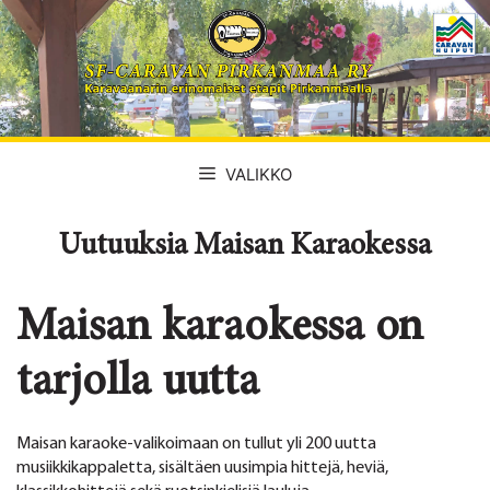
Siirry
sisältöön
VALIKKO
Uutuuksia Maisan Karaokessa
Maisan karaokessa on
tarjolla uutta
Maisan karaoke-valikoimaan on tullut yli 200 uutta
musiikkikappaletta, sisältäen uusimpia hittejä, heviä,