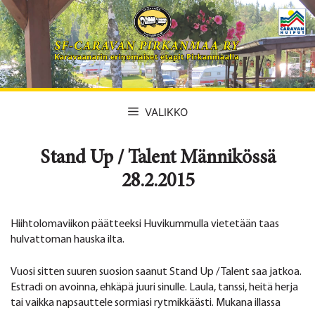
Siirry
sisältöön
VALIKKO
Stand Up / Talent Männikössä
28.2.2015
Hiihtolomaviikon päätteeksi Huvikummulla vietetään taas
hulvattoman hauska ilta.
Vuosi sitten suuren suosion saanut Stand Up / Talent saa jatkoa.
Estradi on avoinna, ehkäpä juuri sinulle. Laula, tanssi, heitä herja
tai vaikka napsauttele sormiasi rytmikkäästi. Mukana illassa