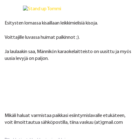
Esitysten lomassa kisaillaan leikkimielisiä kisoja.
Voittajille luvassa huimat palkinnot ;).
Ja laulaakin saa, Männikön karaokelaitteisto on uusittu ja myös
uusia levyjä on paljon.
Mikäli haluat varmistaa paikkasi esiintymislavalle etukäteen,
voit ilmoittautua sähköpostilla, tiina.vaskuu (at)gmail.com