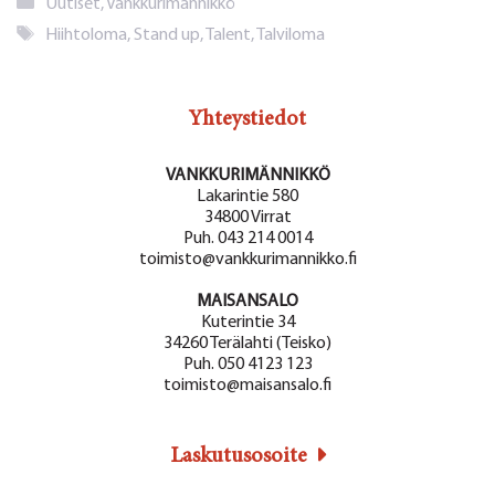
Kategoriat
Uutiset
,
Vankkurimännikkö
Avainsanat
Hiihtoloma
,
Stand up
,
Talent
,
Talviloma
Yhteystiedot
VANKKURIMÄNNIKKÖ
Lakarintie 580
34800 Virrat
Puh. 043 214 0014
toimisto@vankkurimannikko.fi
MAISANSALO
Kuterintie 34
34260 Terälahti (Teisko)
Puh. 050 4123 123
toimisto@maisansalo.fi
Laskutusosoite