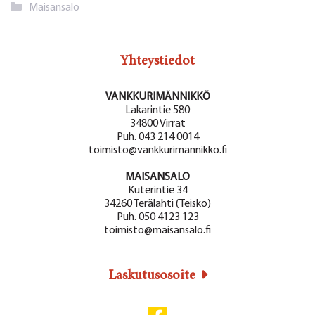
Kategoriat
Maisansalo
Yhteystiedot
VANKKURIMÄNNIKKÖ
Lakarintie 580
34800 Virrat
Puh. 043 214 0014
toimisto@vankkurimannikko.fi
MAISANSALO
Kuterintie 34
34260 Terälahti (Teisko)
Puh. 050 4123 123
toimisto@maisansalo.fi
Laskutusosoite