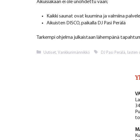
Aikuisiakaan ei ole unohdettu vaan;
Kaikki saunat ovat kuumina ja valmiina palv
Aikuisten DISCO, paikalla DJ Pasi Perälä
Tarkempi ohjelma julkaistaan lähempänä tapahtu
Kategoriat
Avainsanat
Uutiset
,
Vankkurimännikkö
DJ Pasi Perälä
,
lasten 
Y
V
La
34
Pu
to
M
Ku