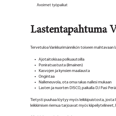
Avoimet työpaikat
Lastentapahtuma V
Tervetuloa Vankkurimännikön toiseen mahtavaan 
Ajotaitokisaa polkuautoilla
Poniratsastusta (ilmainen)
Kasvojen ja kynsien maalausta
Ongintaa
Nalleneuvola, ota oma rakas nallesi mukaan
Lasten ja nuorten DISCO, paikalla DJ Pasi Perä
Tietysti puuhaa löytyy myös leikkipuistosta, josta
leikkimisen riemua tarjoavat myös kiipeilytelineet, l