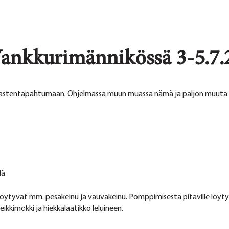
ankkurimännikössä 3-5.7.
lastentapahtumaan. Ohjelmassa muun muassa nämä ja paljon muuta
lä
 löytyvät mm. pesäkeinu ja vauvakeinu. Pomppimisesta pitäville löyty
eikkimökki ja hiekkalaatikko leluineen.