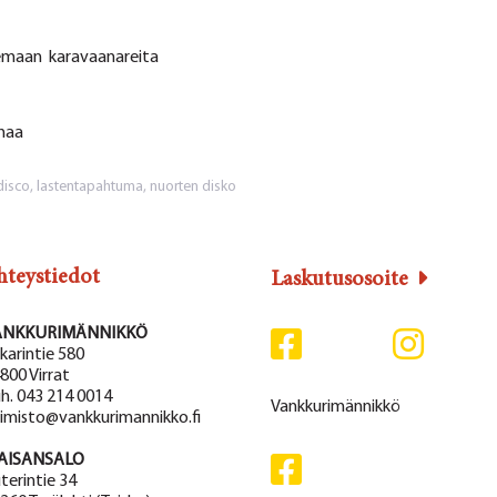
elemaan karavaanareita
maa
disco
,
lastentapahtuma
,
nuorten disko
hteystiedot
Laskutusosoite
ANKKURIMÄNNIKKÖ
karintie 580
800 Virrat
h. 043 214 0014
Vankkurimännikkö
imisto@vankkurimannikko.fi
AISANSALO
terintie 34