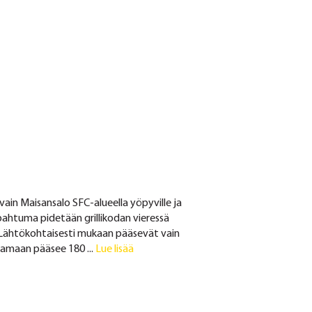
in Maisansalo SFC-alueella yöpyville ja
htuma pidetään grillikodan vieressä
.)Lähtökohtaisesti mukaan pääsevät vain
tamaan pääsee 180 ...
Lue lisää