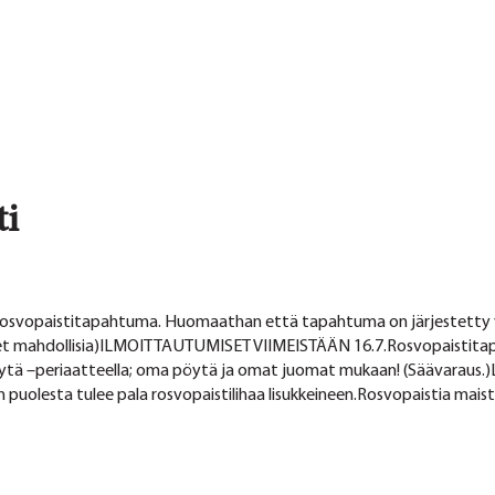
ti
 Rosvopaistitapahtuma. Huomaathan että tapahtuma on järjestetty va
set mahdollisia)ILMOITTAUTUMISET VIIMEISTÄÄN 16.7.Rosvopaistitapa
 pöytä –periaatteella; oma pöytä ja omat juomat mukaan! (Säävaraus
 puolesta tulee pala rosvopaistilihaa lisukkeineen.Rosvopaistia mais