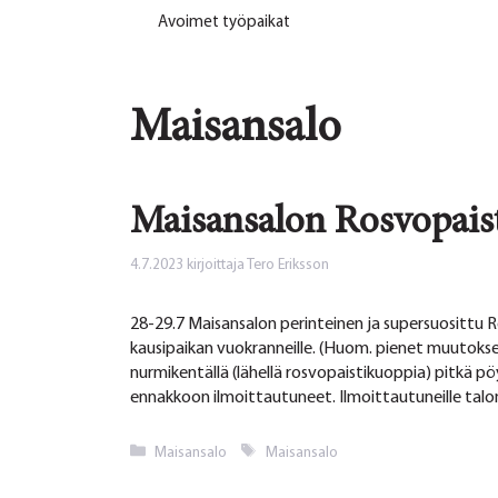
Avoimet työpaikat
Maisansalo
Maisansalon Rosvopais
4.7.2023
kirjoittaja
Tero Eriksson
28-29.7 Maisansalon perinteinen ja supersuosittu
kausipaikan vuokranneille. (Huom. pienet muutok
nurmikentällä (lähellä rosvopaistikuoppia) pitkä
ennakkoon ilmoittautuneet. Ilmoittautuneille talon
Kategoriat
Avainsanat
Maisansalo
Maisansalo