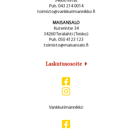
34800 Virrat
Puh. 043 214 0014
toimisto@vankkurimannikko.fi
MAISANSALO
Kuterintie 34
34260 Terälahti (Teisko)
Puh. 050 4123 123
toimisto@maisansalo.fi
Laskutusosoite
Vankkurimännikkö