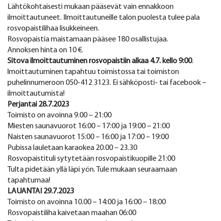
Lähtökohtaisesti mukaan pääsevät vain ennakkoon
ilmoittautuneet. Ilmoittautuneille talon puolesta tulee pala
rosvopaistilihaa lisukkeineen.
Rosvopaistia maistamaan pääsee 180 osallistujaa.
Annoksen hinta on 10 €.
Sitova ilmoittautuminen rosvopaistiin alkaa 4.7. kello 9:00
.
lmoittautuminen tapahtuu toimistossa tai toimiston
puhelinnumeroon 050-412 3123. Ei sähköposti- tai facebook –
ilmoittautumista!
Perjantai 28.7.2023
Toimisto on avoinna 9.00 – 21:00
Miesten saunavuorot 16:00 – 17:00 ja 19:00 – 21:00
Naisten saunavuorot 15:00 – 16:00 ja 17:00 – 19:00
Pubissa lauletaan karaokea 20.00 – 23.30
Rosvopaistituli sytytetään rosvopaistikuopille 21:00
Tulta pidetään yllä läpi yön. Tule mukaan seuraamaan
tapahtumaa!
LAUANTAI 29.7.2023
Toimisto on avoinna 10.00 – 14:00 ja 16:00 – 18:00
Rosvopaistiliha kaivetaan maahan 06:00