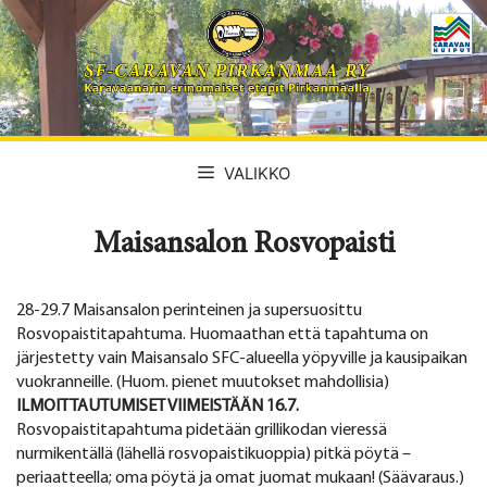
Siirry
sisältöön
VALIKKO
Maisansalon Rosvopaisti
28-29.7 Maisansalon perinteinen ja supersuosittu
Rosvopaistitapahtuma. Huomaathan että tapahtuma on
järjestetty vain Maisansalo SFC-alueella yöpyville ja kausipaikan
vuokranneille. (Huom. pienet muutokset mahdollisia)
ILMOITTAUTUMISET VIIMEISTÄÄN 16.7.
Rosvopaistitapahtuma pidetään grillikodan vieressä
nurmikentällä (lähellä rosvopaistikuoppia) pitkä pöytä –
periaatteella; oma pöytä ja omat juomat mukaan! (Säävaraus.)