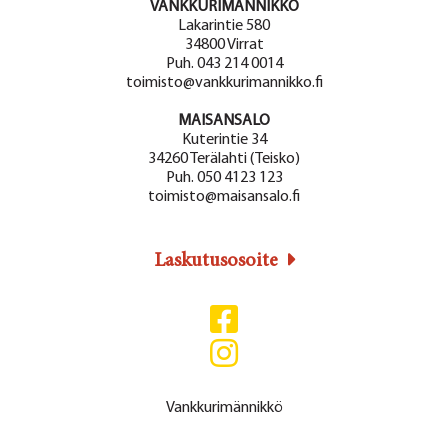
i
VANKKURIMÄNNIKKÖ
N
Lakarintie 580
o
34800 Virrat
ä
n
Puh. 043 214 0014
toimisto@vankkurimannikko.fi
k
y
MAISANSALO
Kuterintie 34
m
34260 Terälahti (Teisko)
Puh. 050 4123 123
ä
toimisto@maisansalo.fi
t
n
Laskutusosoite
a
v
i
g
Vankkurimännikkö
o