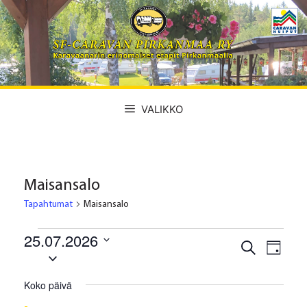
Siirry
sisältöön
VALIKKO
Maisansalo
Tapahtumat
Maisansalo
Tapahtumat
25.07.2026
T
T
E
P
for
V
t
a
ä
a
s
a
i
p
25
Koko päivä
i
l
p
v
a
heinäkuun,
i
ä