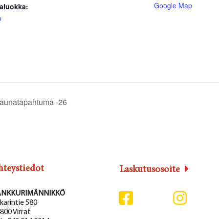
Google Map
aluokka:
o
saunatapahtuma -26
hteystiedot
Laskutusosoite
ANKKURIMÄNNIKKÖ
karintie 580
800 Virrat