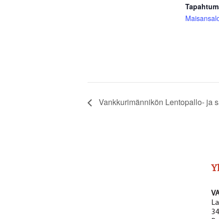
Tapahtum
Maisansal
Vankkurimännikön Lentopallo- ja 
Y
V
La
34