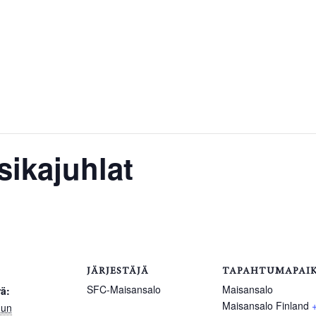
sikajuhlat
JÄRJESTÄJÄ
TAPAHTUMAPAI
SFC-Maisansalo
Maisansalo
ä:
Maisansalo
Finland
uun