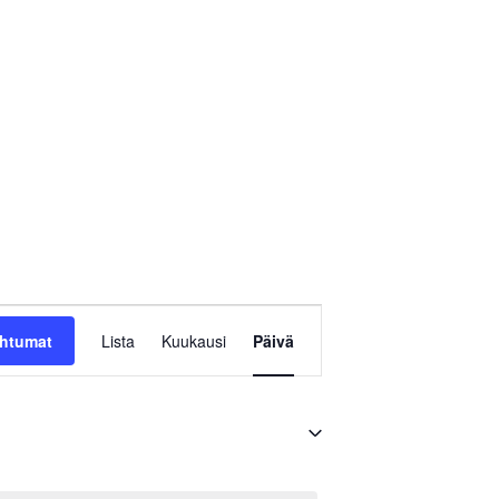
T
ahtumat
Lista
Kuukausi
Päivä
a
p
a
h