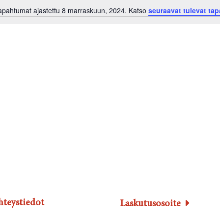
tapahtumat ajastettu 8 marraskuun, 2024. Katso
seuraavat tulevat ta
N
o
t
i
c
e
hteystiedot
Laskutusosoite