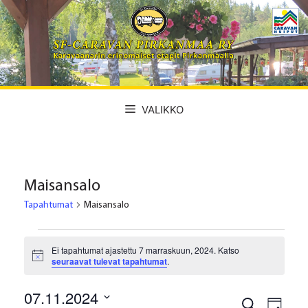
Siirry
sisältöön
VALIKKO
Maisansalo
Tapahtumat
Maisansalo
Tapahtumat
Ei tapahtumat ajastettu 7 marraskuun, 2024. Katso
for
N
seuraavat tulevat tapahtumat
.
o
7
t
07.11.2024
i
T
T
E
c
marraskuun,