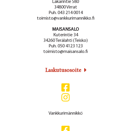
a
Lakarintie 580
g
34800 Virrat
a
j
Puh. 043 214 0014
t
toimisto@vankkurimannikko.fi
a
i
MAISANSALO
N
o
Kuterintie 34
ä
34260 Terälahti (Teisko)
n
Puh. 050 4123 123
k
toimisto@maisansalo.fi
y
m
Laskutusosoite
ä
t
n
a
Vankkurimännikkö
v
i