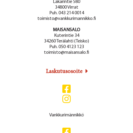
a
Lakarintie 580
g
34800 Virrat
a
j
Puh. 043 214 0014
t
toimisto@vankkurimannikko.fi
a
i
MAISANSALO
N
o
Kuterintie 34
ä
34260 Terälahti (Teisko)
n
Puh. 050 4123 123
k
toimisto@maisansalo.fi
y
m
Laskutusosoite
ä
t
n
a
Vankkurimännikkö
v
i