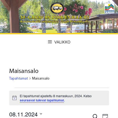
Siirry
sisältöön
VALIKKO
Maisansalo
Tapahtumat
Maisansalo
Tapahtumat
Ei tapahtumat ajastettu 8 marraskuun, 2024. Katso
for
N
seuraavat tulevat tapahtumat
.
o
8
t
08.11.2024
i
T
T
E
c
marraskuun,