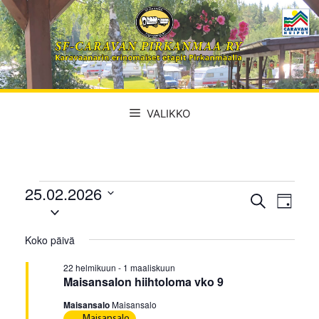
Siirry
sisältöön
VALIKKO
25.02.2026
Tapahtumat
T
T
E
P
V
t
a
ä
a
for
s
a
i
p
Koko päivä
i
l
p
v
a
i
25
ä
22 helmikuun
-
1 maaliskuun
a
h
t
Maisansalon hiihtoloma vko 9
t
s
h
helmikuun,
Maisansalo
Maisansalo
e
u
t
Maisansalo