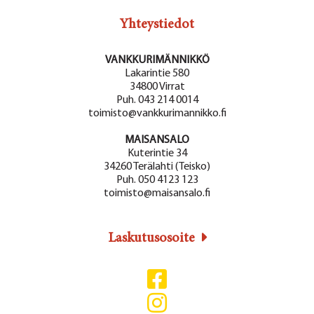
k
Yhteystiedot
y
m
VANKKURIMÄNNIKKÖ
Lakarintie 580
ä
34800 Virrat
t
Puh. 043 214 0014
toimisto@vankkurimannikko.fi
n
MAISANSALO
a
Kuterintie 34
34260 Terälahti (Teisko)
v
Puh. 050 4123 123
i
toimisto@maisansalo.fi
g
Laskutusosoite
o
i
n
t