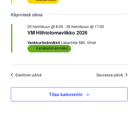
p
m
2026
ä
u
a
Käynnissä oleva
i
m
V
v
20 helmikuun @ 8:00
-
26 helmikuun @ 17:00
i
ä
a
VM Hiihtolomaviikko 2026
.
e
t
Vankkurimännikkö
Lakarintie 580, Virrat
w
Vankkurimännikkö
E
s
t
N
a
s
Edellinen päivä
Seuraava päivä
v
i
i
a
g
Tilaa kalenteriin
a
j
t
a
i
N
o
ä
n