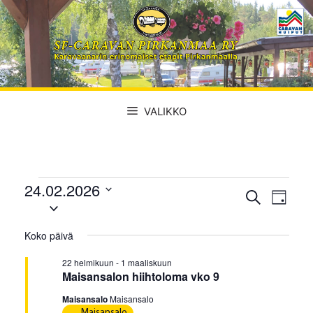
Siirry
sisältöön
VALIKKO
24.02.2026
Tapahtumat
T
T
E
P
V
t
a
ä
a
for
s
a
i
p
Koko päivä
i
l
p
v
a
i
24
ä
22 helmikuun
-
1 maaliskuun
a
h
t
Maisansalon hiihtoloma vko 9
t
s
h
helmikuun,
Maisansalo
Maisansalo
e
u
t
Maisansalo