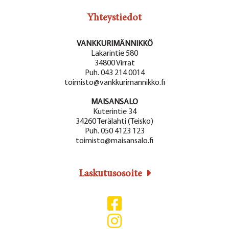
k
Yhteystiedot
y
m
VANKKURIMÄNNIKKÖ
Lakarintie 580
ä
34800 Virrat
t
Puh. 043 214 0014
toimisto@vankkurimannikko.fi
n
MAISANSALO
a
Kuterintie 34
34260 Terälahti (Teisko)
v
Puh. 050 4123 123
i
toimisto@maisansalo.fi
g
Laskutusosoite
o
i
n
t