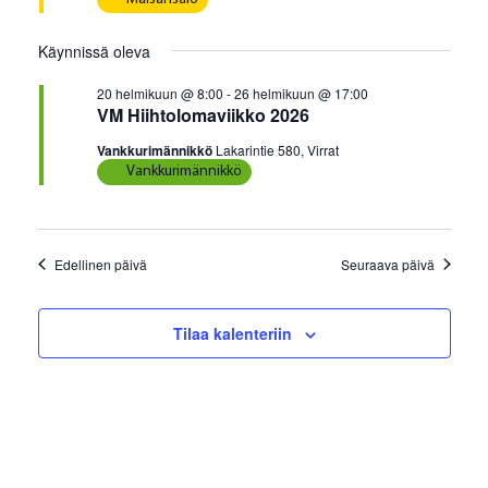
p
m
2026
ä
u
a
Käynnissä oleva
i
m
V
v
20 helmikuun @ 8:00
-
26 helmikuun @ 17:00
i
ä
a
VM Hiihtolomaviikko 2026
.
e
t
Vankkurimännikkö
Lakarintie 580, Virrat
w
Vankkurimännikkö
E
s
t
N
a
s
Edellinen päivä
Seuraava päivä
v
i
i
a
g
Tilaa kalenteriin
a
j
t
a
i
N
o
ä
n