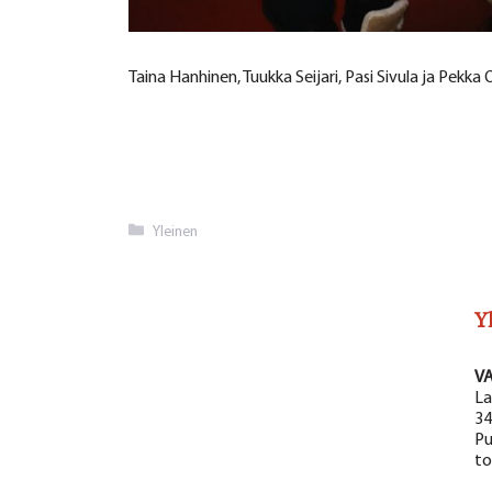
Taina Hanhinen, Tuukka Seijari, Pasi Sivula ja Pekka 
Kategoriat
Yleinen
Y
V
La
34
Pu
to