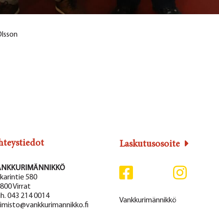
Olsson
hteystiedot
Laskutusosoite
ANKKURIMÄNNIKKÖ
karintie 580
800 Virrat
h. 043 214 0014
Vankkurimännikkö
imisto@vankkurimannikko.fi