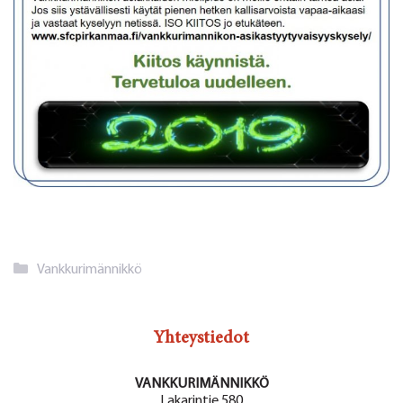
Kategoriat
Vankkurimännikkö
Yhteystiedot
VANKKURIMÄNNIKKÖ
Lakarintie 580