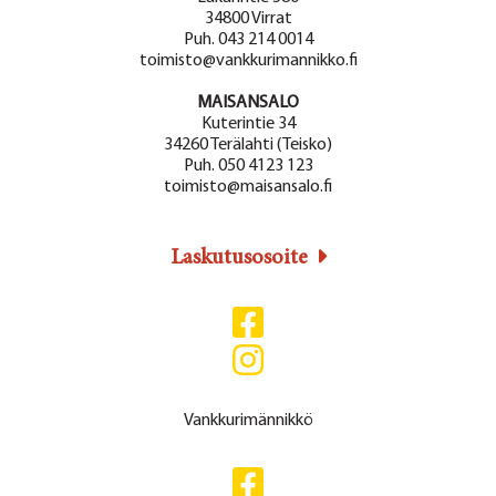
34800 Virrat
Puh. 043 214 0014
toimisto@vankkurimannikko.fi
MAISANSALO
Kuterintie 34
34260 Terälahti (Teisko)
Puh. 050 4123 123
toimisto@maisansalo.fi
Laskutusosoite
Vankkurimännikkö