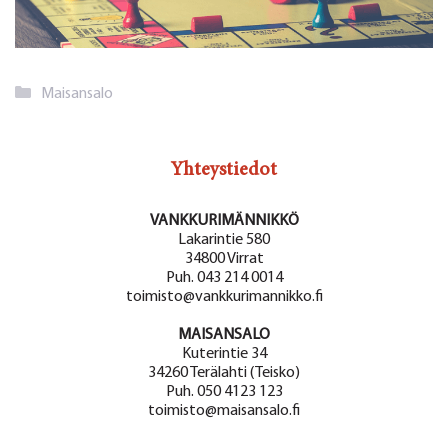
Kategoriat
Maisansalo
Yhteystiedot
VANKKURIMÄNNIKKÖ
Lakarintie 580
34800 Virrat
Puh. 043 214 0014
toimisto@vankkurimannikko.fi
MAISANSALO
Kuterintie 34
34260 Terälahti (Teisko)
Puh. 050 4123 123
toimisto@maisansalo.fi