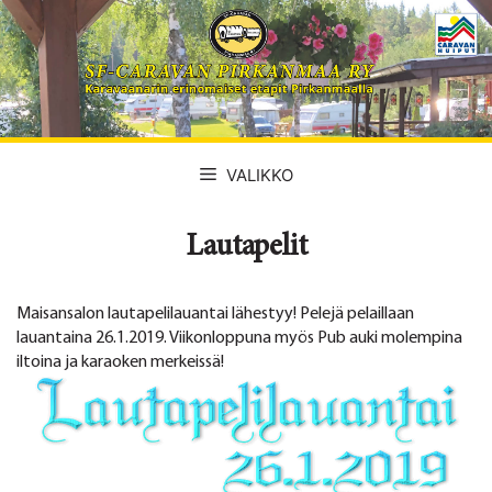
Siirry
sisältöön
VALIKKO
Lautapelit
Maisansalon lautapelilauantai lähestyy! Pelejä pelaillaan
lauantaina 26.1.2019. Viikonloppuna myös Pub auki molempina
iltoina ja karaoken merkeissä!