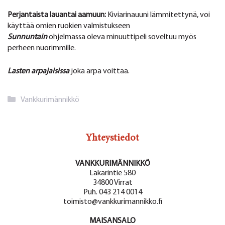
Perjantaista lauantai aamuun:
Kiviarinauuni lämmitettynä, voi
käyttää omien ruokien valmistukseen
Sunnuntain
ohjelmassa oleva minuuttipeli soveltuu myös
perheen nuorimmille.
Lasten arpajaisissa
joka arpa voittaa.
Kategoriat
Vankkurimännikkö
Yhteystiedot
VANKKURIMÄNNIKKÖ
Lakarintie 580
34800 Virrat
Puh. 043 214 0014
toimisto@vankkurimannikko.fi
MAISANSALO