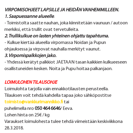
VIRPOMISOHJEET LAPSILLE JA HEIDÄN VANHEMMILLEEN.
1. Saapuessanne alueelle
.
- Toimistolta saatte nauhan, joka kiinnitetään vaunuun / autoon
merkiksi, että trullit ovat tervetulleita.
2. Trullikulkue on lasten yhteinen ohjattu tapahtuma.
- Kulkue kiertää alueella virpomassa Noidan ja Pupun
ohjauksessa ja virpovat nauhalla merkityt vaunut.
3. Virpomispalkkojen jako.
- Yhdessä kerätyt palkkiot JAETAAN tasan kaikkien kulkueeseen
osallistuneiden kesken. Noita ja Pupu hoitaa palkanjaon.
LOIMULOHEN TILAUSOHJE
Loimulohta tarjolla vain ennakkotilausten perusteella.
Tilauksen voit tehdä kahdella tapaa joko sähköpostitse
toimisto@vankkurimannikko.fi
tai
puhelimella nro
050 464 6646
/ Eeva.
Lohen hinta on 25€ / kg
Varaukset loimulohesta tulee tehdä viimeistään keskiviikkona
28.3.2018.