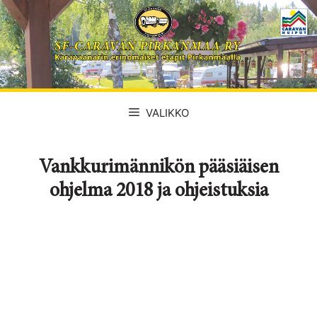
Siirry
sisältöön
VALIKKO
Vankkurimännikön pääsiäisen
ohjelma 2018 ja ohjeistuksia