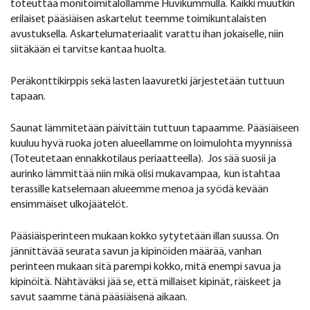
toteuttaa monitoimitalollamme Huvikummulla. Kaikki muutkin
erilaiset pääsiäisen askartelut teemme toimikuntalaisten
avustuksella. Askartelumateriaalit varattu ihan jokaiselle, niin
siitäkään ei tarvitse kantaa huolta.
Peräkonttikirppis sekä lasten laavuretki järjestetään tuttuun
tapaan.
Saunat lämmitetään päivittäin tuttuun tapaamme. Pääsiäiseen
kuuluu hyvä ruoka joten alueellamme on loimulohta myynnissä
(Toteutetaan ennakkotilaus periaatteella). Jos sää suosii ja
aurinko lämmittää niin mikä olisi mukavampaa, kun istahtaa
terassille katselemaan alueemme menoa ja syödä kevään
ensimmäiset ulkojäätelöt.
Pääsiäisperinteen mukaan kokko sytytetään illan suussa. On
jännittävää seurata savun ja kipinöiden määrää, vanhan
perinteen mukaan sitä parempi kokko, mitä enempi savua ja
kipinöitä. Nähtäväksi jää se, että millaiset kipinät, räiskeet ja
savut saamme tänä pääsiäisenä aikaan.