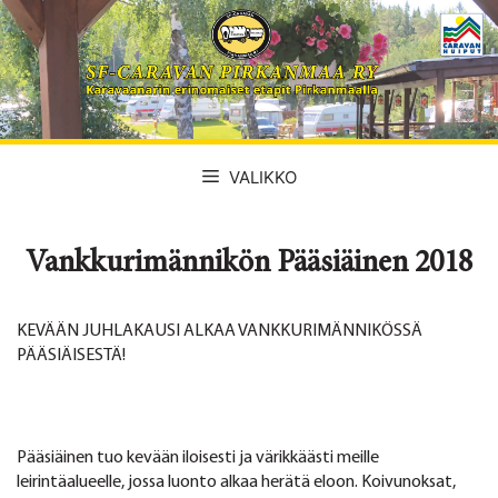
Siirry
sisältöön
VALIKKO
Vankkurimännikön Pääsiäinen 2018
KEVÄÄN JUHLAKAUSI ALKAA VANKKURIMÄNNIKÖSSÄ
PÄÄSIÄISESTÄ!
Pääsiäinen tuo kevään iloisesti ja värikkäästi meille
leirintäalueelle, jossa luonto alkaa herätä eloon. Koivunoksat,