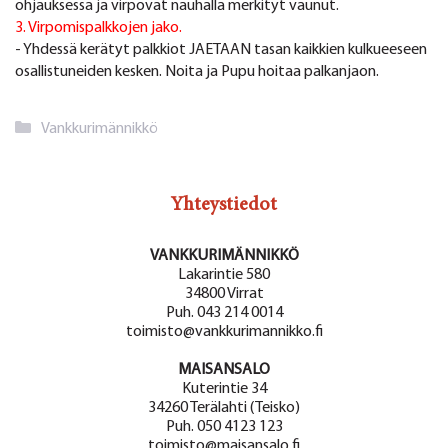
ohjauksessa ja virpovat nauhalla merkityt vaunut.
3. Virpomispalkkojen jako.
- Yhdessä kerätyt palkkiot JAETAAN tasan kaikkien kulkueeseen
osallistuneiden kesken. Noita ja Pupu hoitaa palkanjaon.
Kategoriat
Vankkurimännikkö
Yhteystiedot
VANKKURIMÄNNIKKÖ
Lakarintie 580
34800 Virrat
Puh. 043 214 0014
toimisto@vankkurimannikko.fi
MAISANSALO
Kuterintie 34
34260 Terälahti (Teisko)
Puh. 050 4123 123
toimisto@maisansalo.fi