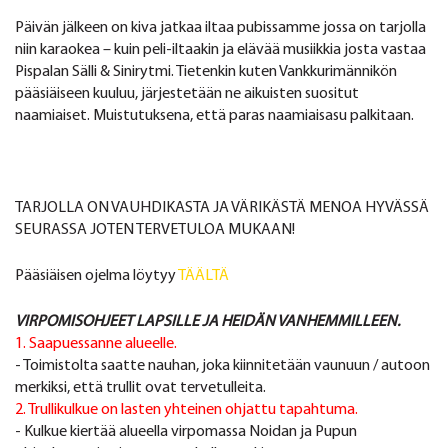
Päivän jälkeen on kiva jatkaa iltaa pubissamme jossa on tarjolla
niin karaokea – kuin peli-iltaakin ja elävää musiikkia josta vastaa
Pispalan Sälli & Sinirytmi. Tietenkin kuten Vankkurimännikön
pääsiäiseen kuuluu, järjestetään ne aikuisten suositut
naamiaiset. Muistutuksena, että paras naamiaisasu palkitaan.
TARJOLLA ON VAUHDIKASTA JA VÄRIKÄSTÄ MENOA HYVÄSSÄ
SEURASSA JOTEN TERVETULOA MUKAAN!
Pääsiäisen ojelma löytyy
TÄÄLTÄ
VIRPOMISOHJEET LAPSILLE JA HEIDÄN VANHEMMILLEEN.
1. Saapuessanne alueelle.
- Toimistolta saatte nauhan, joka kiinnitetään vaunuun / autoon
merkiksi, että trullit ovat tervetulleita.
2. Trullikulkue on lasten yhteinen ohjattu tapahtuma.
- Kulkue kiertää alueella virpomassa Noidan ja Pupun