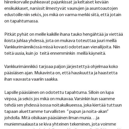
hiirenkorvalle puhkeavat pajunkissat ja keltaiset kevään
ensikukkaset, narsissit ilmestyvät vaunujen ja asuntoautojen
edustoille niin sekös, jos mikä on varma merkki siitä, että jotain
on tapahtumassa.
Pitkät pyhät on meille kaikille ihana tauko hengähtää ja viettää
iloista juhlaa yhdessä, jota on mukava toteuttaa juuri meillä
Vankkurimännikössä missä kovasti odotetaan vierailijoita. Niin
teitä uusia, kuin jo teitä ennemminkin meillä käyneitä.
Vankkurimännikkö tarjoaa paljon järjestettyä ohjelmaa koko
pääsiäisen ajan. Mukavinta on, että hauskuutta ja haastetta
ihan vauvasta vaariin saakka.
Lapsille pääsiäinen on odotettu tapahtuma. Silloin on lupa
virpoa, ja sekös jos mikä on mukavaa. Varsinkin kun saamme
tehdä sen yhdessä isossa noitakulkueessa, joka kiertää tuttuun
tapaan aluettamme turvallisten ” pupun ja noita-akan”
johdolla. Mitä olisikaan pääsiäinen ilman munia…ja
munienmaalausta se kiva yhteinen tekeminen, jota voimme