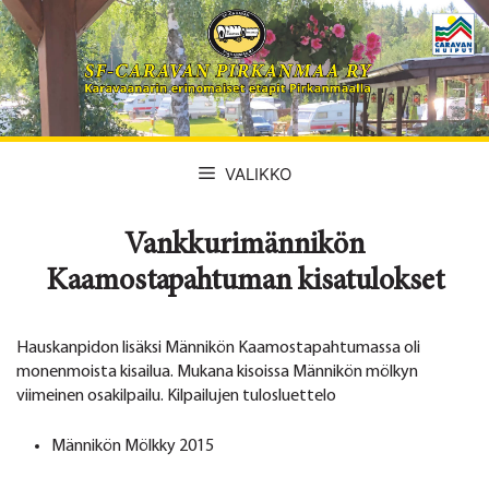
Siirry
sisältöön
VALIKKO
Vankkurimännikön
Kaamostapahtuman kisatulokset
Hauskanpidon lisäksi Männikön Kaamostapahtumassa oli
monenmoista kisailua. Mukana kisoissa Männikön mölkyn
viimeinen osakilpailu. Kilpailujen tulosluettelo
Männikön Mölkky 2015