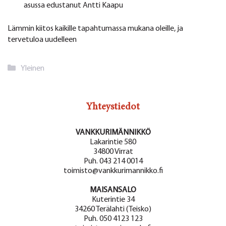
asussa edustanut Antti Kaapu
Lämmin kiitos kaikille tapahtumassa mukana oleille, ja
tervetuloa uudelleen
Kategoriat
Yleinen
Yhteystiedot
VANKKURIMÄNNIKKÖ
Lakarintie 580
34800 Virrat
Puh. 043 214 0014
toimisto@vankkurimannikko.fi
MAISANSALO
Kuterintie 34
34260 Terälahti (Teisko)
Puh. 050 4123 123