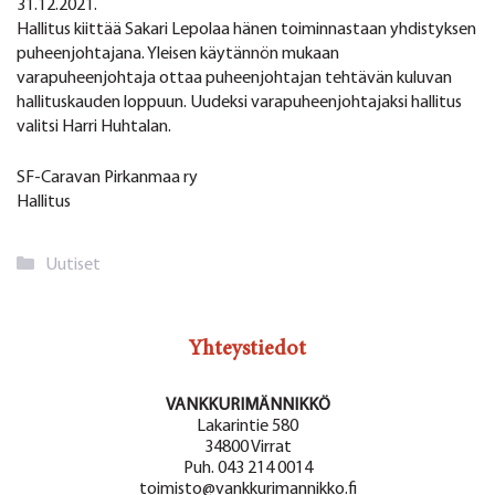
31.12.2021.
Hallitus kiittää Sakari Lepolaa hänen toiminnastaan yhdistyksen
puheenjohtajana. Yleisen käytännön mukaan
varapuheenjohtaja ottaa puheenjohtajan tehtävän kuluvan
hallituskauden loppuun. Uudeksi varapuheenjohtajaksi hallitus
valitsi Harri Huhtalan.
SF-Caravan Pirkanmaa ry
Hallitus
Kategoriat
Uutiset
Yhteystiedot
VANKKURIMÄNNIKKÖ
Lakarintie 580
34800 Virrat
Puh. 043 214 0014
toimisto@vankkurimannikko.fi