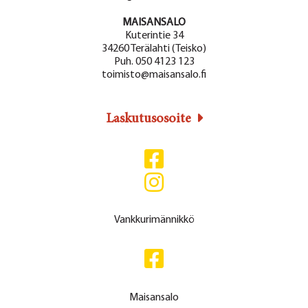
MAISANSALO
Kuterintie 34
34260 Terälahti (Teisko)
Puh. 050 4123 123
toimisto@maisansalo.fi
Laskutusosoite
Vankkurimännikkö
Maisansalo