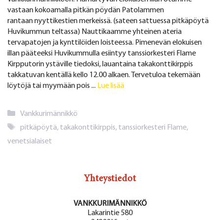
vastaan kokoamalla pitkän pöydän Patolammen
rantaan nyyttikestien merkeissä. (sateen sattuessa pitkäpöytä
Huvikummun teltassa) Nauttikaamme yhteinen ateria
tervapatojen ja kynttilöiden loisteessa. Pimenevän elokuisen
illan pääteeksi Huvikummulla esiintyy tanssiorkesteri Flame
Kirpputorin ystäville tiedoksi, lauantaina takakonttikirppis
takkatuvan kentällä kello 12.00 alkaen. Tervetuloa tekemään
löytöjä tai myymään pois ...
Lue lisää
Kategoriat
Vankkurimännikkö
Avainsanat
pitkäpöytä
,
takakonttikirppis
,
tanssiorkesteri Flame
,
venetsialaiset
Yhteystiedot
VANKKURIMÄNNIKKÖ
Lakarintie 580