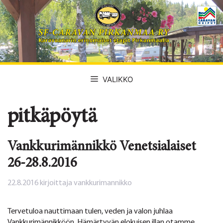
Siirry
sisältöön
VALIKKO
pitkäpöytä
Vankkurimännikkö Venetsialaiset
26-28.8.2016
22.8.2016
kirjoittaja
vankkurimannikko
Tervetuloa nauttimaan tulen, veden ja valon juhlaa
Vankkurimännikköön. Hämärtyvän elokuisen illan otamme