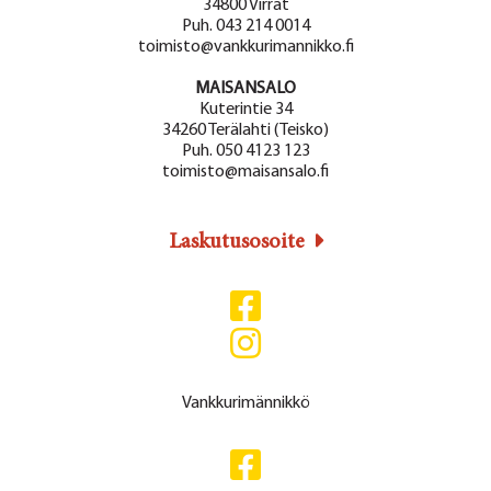
34800 Virrat
Puh. 043 214 0014
toimisto@vankkurimannikko.fi
MAISANSALO
Kuterintie 34
34260 Terälahti (Teisko)
Puh. 050 4123 123
toimisto@maisansalo.fi
Laskutusosoite
Vankkurimännikkö