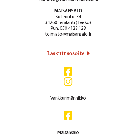
MAISANSALO
Kuterintie 34
34260 Terälahti (Teisko)
Puh. 050 4123 123
toimisto@maisansalo.fi
Laskutusosoite
Vankkurimännikkö
Maisansalo