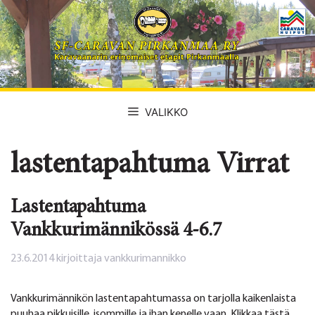
Siirry
sisältöön
VALIKKO
lastentapahtuma Virrat
Lastentapahtuma
Vankkurimännikössä 4-6.7
23.6.2014
kirjoittaja
vankkurimannikko
Vankkurimännikön lastentapahtumassa on tarjolla kaikenlaista
puuhaa pikkuisille, isommille ja ihan kenelle vaan. Klikkaa tästä