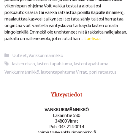
viikonlopun ohjelma Voit vaikka testata ajotaitosi
polkuautokisassa tai vaikka ratsastaa ponilla (lapsille ilmainen),
maalauttaa kasvosi tai kyntesi testata sähly taitosi harrastaa
ongintaa voit väritellä värityskuvia tai käydä lasten omalla
bingolenkillä Emmekä ole unohtaneet niitä rakkaita nallejakaan,
paikalla on nalleneuvola, joten otathan ...
Lue lisää
Kategoriat
Uutiset
,
Vankkurimännikkö
Avainsanat
lasten disco
,
lasten tapahtuma
,
lastentapahtuma
Vankkurimännikkö
,
lastentapahtuma Virrat
,
poni ratsastus
Yhteystiedot
VANKKURIMÄNNIKKÖ
Lakarintie 580
34800 Virrat
Puh. 043 214 0014
toimisto@vankkurimannikko.fi