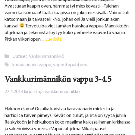
Avattuaan kaapin oven, hämmästyi mies kovasti. -Tulehan
vaimo katsomaan! Täällä kaapissa on joku mies sisällä. Vaimo tuli
katsomaan ja taivasteli: -No, johan on! Ja vielä jonkun akan
kanssa!
Tervetuloa viettämään hauskaa Vappua Männikköön,
ohjelmaa ja tekemistä löytyy koko perheelle vauvasta vaariin
Pitkän viikonlopun ...
Lue lisää
Kategoriat
Uutiset
,
Vankkurimännikkö
Avainsanat
karavaanarin vappu
,
vapputapahtuma
Vankkurimännikön vappu 3-4.5
22.4.2014
kirjoittaja
vankkurimannikko
Eläköön elämä! On aika karistaa karavaanarin mielestä ja
hartioilta talven pimeys. Kevät on tullut, ja sitä on syytä juhlia
Räiskyköön ja hehkukoon koko maailma kaikissa ihanan kirkkaissa
ja säkenöivissä väreissä! Vapun ohjelma Mikäli pääset