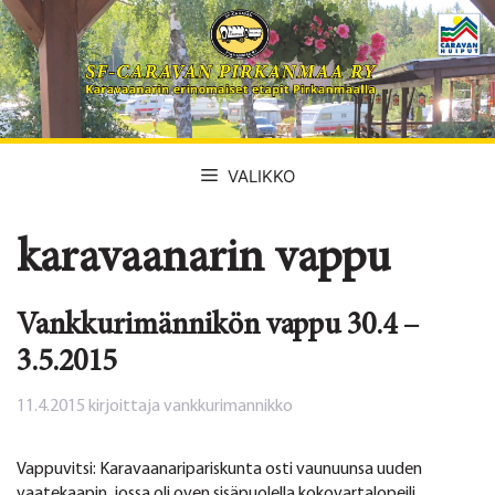
Siirry
sisältöön
VALIKKO
karavaanarin vappu
Vankkurimännikön vappu 30.4 –
3.5.2015
11.4.2015
kirjoittaja
vankkurimannikko
Vappuvitsi: Karavaanaripariskunta osti vaunuunsa uuden
vaatekaapin, jossa oli oven sisäpuolella kokovartalopeili.