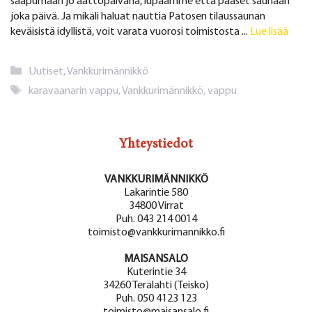
saapumaan jo aattopäivänä, lupaamme että pääset saunaan
joka päivä. Ja mikäli haluat nauttia Patosen tilaussaunan
keväisistä idyllistä, voit varata vuorosi toimistosta ...
Lue lisää
Kategoriat
Uutiset
,
Vankkurimännikkö
Avainsanat
karavaanarin vappu
,
Vankkurimännikkö
,
vappu
Yhteystiedot
VANKKURIMÄNNIKKÖ
Lakarintie 580
34800 Virrat
Puh. 043 214 0014
toimisto@vankkurimannikko.fi
MAISANSALO
Kuterintie 34
34260 Terälahti (Teisko)
Puh. 050 4123 123
toimisto@maisansalo.fi