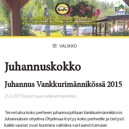
Siirry
sisältöön
VALIKKO
Juhannuskokko
Juhannus Vankkurimännikössä 2015
25.2.2015
kirjoittaja
vankkurimannikko
Tervetuloa koko perheen juhannusjuhlaan Vankkurimännikköön.
Juhannuksen ohjelma Ohjelmaa löytyy koko perheelle ja tietysti
kaikki saunat ovat kuumina valmiina vastaanottamaan