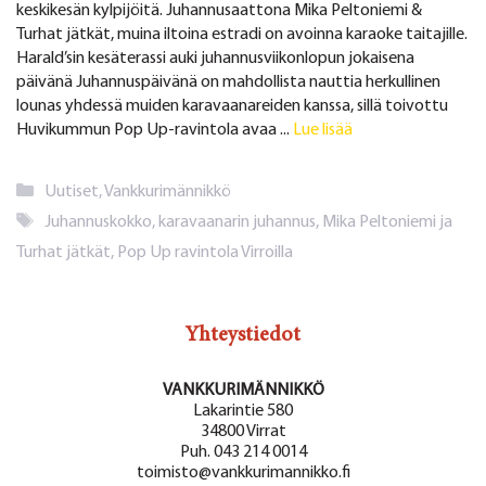
keskikesän kylpijöitä. Juhannusaattona Mika Peltoniemi &
Turhat jätkät, muina iltoina estradi on avoinna karaoke taitajille.
Harald’sin kesäterassi auki juhannusviikonlopun jokaisena
päivänä Juhannuspäivänä on mahdollista nauttia herkullinen
lounas yhdessä muiden karavaanareiden kanssa, sillä toivottu
Huvikummun Pop Up-ravintola avaa ...
Lue lisää
Kategoriat
Uutiset
,
Vankkurimännikkö
Avainsanat
Juhannuskokko
,
karavaanarin juhannus
,
Mika Peltoniemi ja
Turhat jätkät
,
Pop Up ravintola Virroilla
Yhteystiedot
VANKKURIMÄNNIKKÖ
Lakarintie 580
34800 Virrat
Puh. 043 214 0014
toimisto@vankkurimannikko.fi