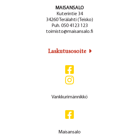
MAISANSALO
Kuterintie 34
34260 Terälahti (Teisko)
Puh. 050 4123 123
toimisto@maisansalo.fi
Laskutusosoite
Vankkurimännikkö
Maisansalo