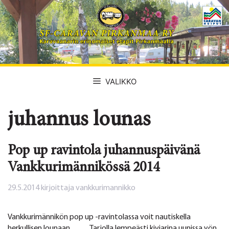
Siirry
sisältöön
VALIKKO
juhannus lounas
Pop up ravintola juhannuspäivänä
Vankkurimännikössä 2014
29.5.2014
kirjoittaja
vankkurimannikko
Vankkurimännikön pop up -ravintolassa voit nautiskella
herkullisen lounaan. Tarjolla lempeästi kiviarina uunissa yön