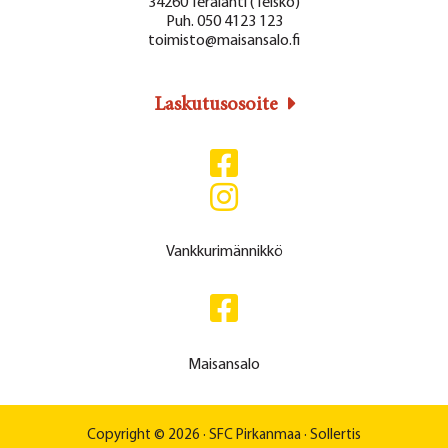
34260 Terälahti (Teisko)
Puh. 050 4123 123
toimisto@maisansalo.fi
Laskutusosoite
Vankkurimännikkö
Maisansalo
Copyright © 2026 ·
SFC Pirkanmaa
·
Sollertis