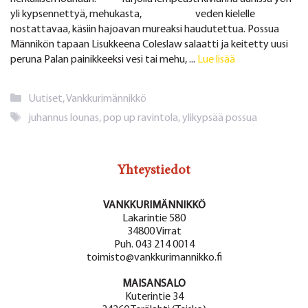
yli kypsennettyä, mehukasta, veden kielelle
nostattavaa, käsiin hajoavan mureaksi haudutettua. Possua
Männikön tapaan Lisukkeena Coleslaw salaatti ja keitetty uusi
peruna Palan painikkeeksi vesi tai mehu, ...
Lue lisää
Kategoriat
Uutiset
,
Vankkurimännikkö
Avainsanat
juhannus lounas
,
pop up ravintola
,
ylikypsää possua
Yhteystiedot
VANKKURIMÄNNIKKÖ
Lakarintie 580
34800 Virrat
Puh. 043 214 0014
toimisto@vankkurimannikko.fi
MAISANSALO
Kuterintie 34