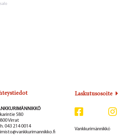
iat
salo
hteystiedot
Laskutusosoite
ANKKURIMÄNNIKKÖ
karintie 580
800 Virrat
h. 043 214 0014
Vankkurimännikkö
imisto@vankkurimannikko.fi