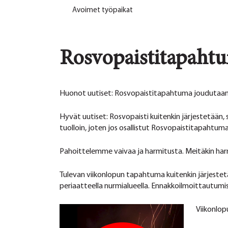
Avoimet työpaikat
Rosvopaistitapahtu
Huonot uutiset: Rosvopaistitapahtuma joudutaan 
Hyvät uutiset: Rosvopaisti kuitenkin järjestetään,
tuolloin, joten jos osallistut Rosvopaistitapahtum
Pahoittelemme vaivaa ja harmitusta. Meitäkin har
Tulevan viikonlopun tapahtuma kuitenkin järjestetää
periaatteella nurmialueella. Ennakkoilmoittautumist
Viikonlop