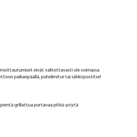
ilmoittautumiset eivät valitettavasti ole voimassa
ottoon paikanpäällä, puhelimitse tai sähköpostitse!
on pientä grillattua purtavaa pitkä-pöytä