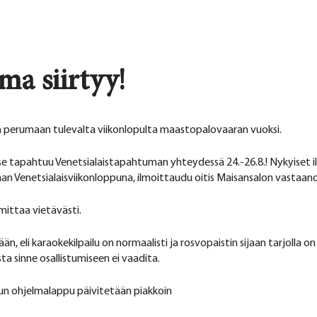
ma siirtyy!
perumaan tulevalta viikonlopulta maastopalovaaran vuoksi.
 se tapahtuu Venetsialaistapahtuman yhteydessä 24.-26.8.! Nykyiset 
aan Venetsialaisviikonloppuna, ilmoittaudu oitis Maisansalon vastaan
mittaa vietävästi.
n, eli karaokekilpailu on normaalisti ja rosvopaistin sijaan tarjolla 
a sinne osallistumiseen ei vaadita.
un ohjelmalappu päivitetään piakkoin