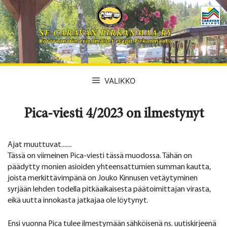
Siirry
sisältöön
VALIKKO
Pica-viesti 4/2023 on ilmestynyt
Ajat muuttuvat.......
Tässä on viimeinen Pica-viesti tässä muodossa. Tähän on
päädytty monien asioiden yhteensattumien summan kautta,
joista merkittävimpänä on Jouko Kinnusen vetäytyminen
syrjään lehden todella pitkäaikaisesta päätoimittajan virasta,
eikä uutta innokasta jatkajaa ole löytynyt.
Ensi vuonna Pica tulee ilmestymään sähköisenä ns. uutiskirjeenä