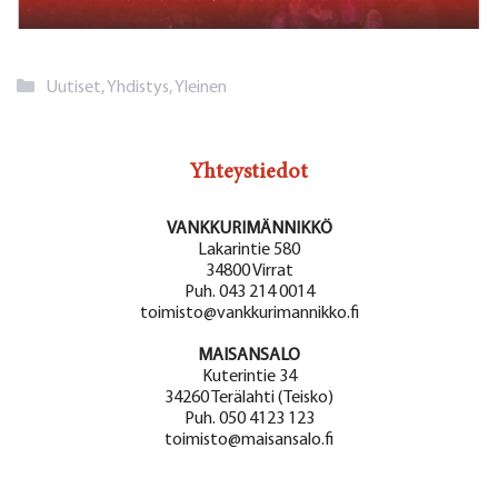
Kategoriat
Uutiset
,
Yhdistys
,
Yleinen
Yhteystiedot
VANKKURIMÄNNIKKÖ
Lakarintie 580
34800 Virrat
Puh. 043 214 0014
toimisto@vankkurimannikko.fi
MAISANSALO
Kuterintie 34
34260 Terälahti (Teisko)
Puh. 050 4123 123
toimisto@maisansalo.fi