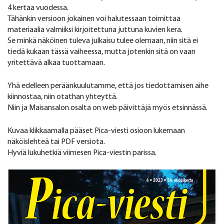
4 kertaa vuodessa.
Tähänkin versioon jokainen voi halutessaan toimittaa
materiaalia valmiiksi kirjoitettuna juttuna kuvien kera.
Se minkä näköinen tuleva julkaisu tulee olemaan, niin sitä ei
tiedä kukaan tässä vaiheessa, mutta jotenkin sitä on vaan
yritettävä alkaa tuottamaan.
Yhä edelleen peräänkuulutamme, että jos tiedottamisen aihe
kiinnostaa, niin otathan yhteyttä.
Niin ja Maisansalon osalta on web päivittäjä myös etsinnässä.
Kuvaa klikkaamalla pääset Pica-viesti osioon lukemaan
näköislehteä tai PDF versiota.
Hyviä lukuhetkiä viimesen Pica-viestin parissa.