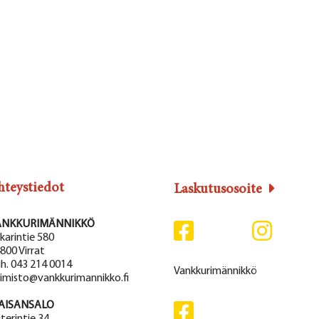
hteystiedot
Laskutusosoite
ANKKURIMÄNNIKKÖ
karintie 580
800 Virrat
h. 043 214 0014
Vankkurimännikkö
imisto@vankkurimannikko.fi
AISANSALO