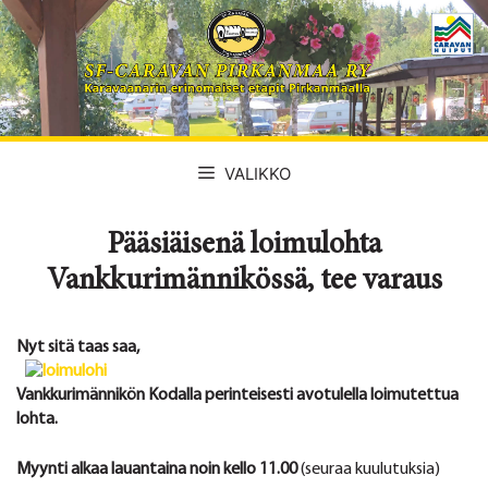
Siirry
sisältöön
VALIKKO
Pääsiäisenä loimulohta
Vankkurimännikössä, tee varaus
Nyt sitä taas saa,
Vankkurimännikön Kodalla perinteisesti avotulella loimutettua
lohta.
Myynti alkaa lauantaina noin kello 11.00
(seuraa kuulutuksia)