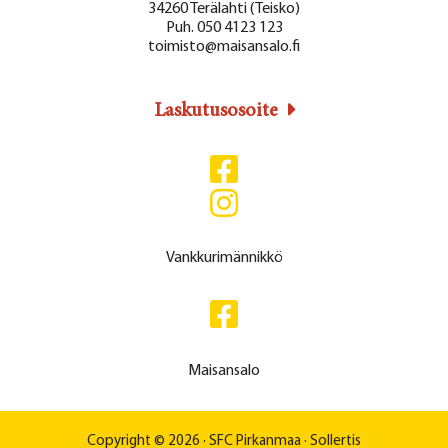
34260 Terälahti (Teisko)
Puh. 050 4123 123
toimisto@maisansalo.fi
Laskutusosoite
Vankkurimännikkö
Maisansalo
Copyright © 2026 ·
SFC Pirkanmaa
·
Sollertis