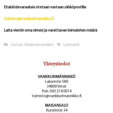
Etukäteisvarauksia otetaan vastaan sähköpostilla
toimisto@vankkurimannikko.fi
Laita viestin oma nimesi ja varattavan loimulohen määrä
Kategoriat
Avainsanat
Uutiset
,
Vankkurimännikkö
Loimulohi
Yhteystiedot
VANKKURIMÄNNIKKÖ
Lakarintie 580
34800 Virrat
Puh. 043 214 0014
toimisto@vankkurimannikko.fi
MAISANSALO
Kuterintie 34