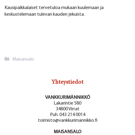
Kausipaikkalaiset tervetuloa mukaan kuulemaan ja
keskustelemaan tulevan kauden jekuista.
Kategoriat
Maisansalo
Yhteystiedot
VANKKURIMÄNNIKKÖ
Lakarintie 580
34800 Virrat
Puh. 043 214 0014
toimisto@vankkurimannikko.fi
MAISANSALO