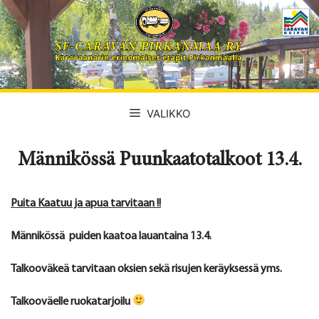
Siirry
sisältöön
VALIKKO
Männikössä Puunkaatotalkoot 13.4.
Puita Kaatuu ja apua tarvitaan !!
Männikössä puiden kaatoa lauantaina 13.4.
Talkooväkeä tarvitaan oksien sekä risujen keräyksessä yms.
Talkooväelle ruokatarjoilu