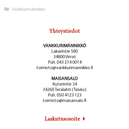
Kategoriat
Vankkurimännikkö
Yhteystiedot
VANKKURIMÄNNIKKÖ
Lakarintie 580
34800 Virrat
Puh. 043 214 0014
toimisto@vankkurimannikko.fi
MAISANSALO
Kuterintie 34
34260 Terälahti (Teisko)
Puh. 050 4123 123
toimisto@maisansalo.fi
Laskutusosoite