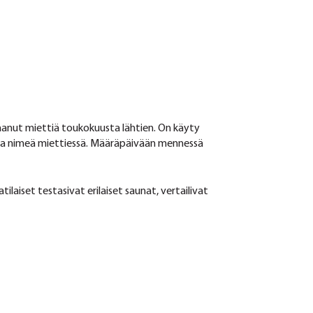
saanut miettiä toukokuusta lähtien. On käyty
rasta nimeä miettiessä. Määräpäivään mennessä
ilaiset testasivat erilaiset saunat, vertailivat