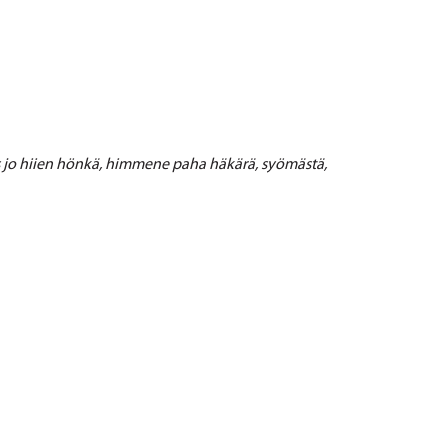
 jo hiien hönkä,
himmene paha häkärä,
syömästä,