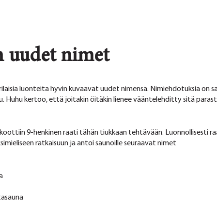
 uudet nimet
rilaisia luonteita hyvin kuvaavat uudet nimensä. Nimiehdotuksia on 
tu. Huhu kertoo, että joitakin öitäkin lienee vääntelehditty sitä pa
koottiin 9-henkinen raati tähän tiukkaan tehtävään. Luonnollisesti raat
ksimieliseen ratkaisuun ja antoi saunoille seuraavat nimet
a
ttasauna