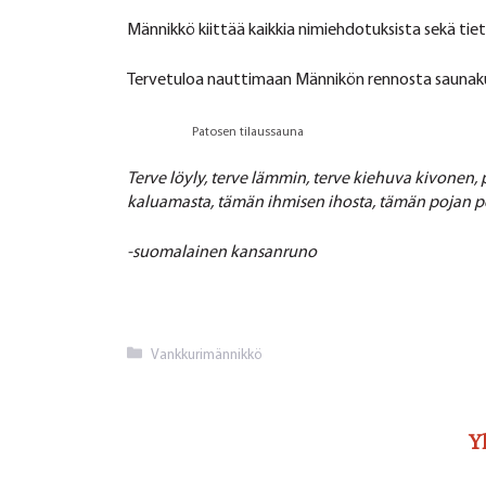
Männikkö kiittää kaikkia nimiehdotuksista sekä tiety
Tervetuloa nauttimaan Männikön rennosta saunaku
Patosen tilaussauna
Terve löyly, terve lämmin,
terve kiehuva kivonen,
kaluamasta,
tämän ihmisen ihosta,
tämän pojan p
-suomalainen kansanruno
Kategoriat
Vankkurimännikkö
Y