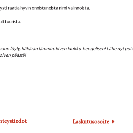
sti raatia hyvin onnistuneista nimi valinnoista.
lttuurista.
puun löyly, häkärän lämmin,
kiven kiukku-hengelisen!
Lähe nyt pois
olven päästä!
hteystiedot
Laskutusosoite