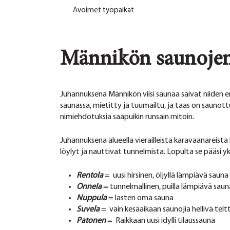
Avoimet työpaikat
Männikön saunojen
Juhannuksena Männikön viisi saunaa saivat niiden e
saunassa, mietitty ja tuumailtu, ja taas on saunot
nimiehdotuksia saapuikin runsain mitoin.
Juhannuksena alueella vierailleista karavaanareista 
löylyt ja nauttivat tunnelmista. Lopulta se pääsi y
Rentola
= uusi hirsinen, öljyllä lämpiävä sauna
Onnela
= tunnelmallinen, puilla lämpiävä saun
Nuppula
= lasten oma sauna
Suvela
= vain kesäaikaan saunojia hellivä tel
Patonen
= Raikkaan uusi idylli tilaussauna