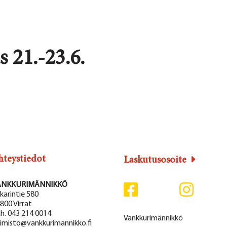
 21.-23.6.
hteystiedot
Laskutusosoite
ANKKURIMÄNNIKKÖ
karintie 580
800 Virrat
h. 043 214 0014
Vankkurimännikkö
imisto@vankkurimannikko.fi