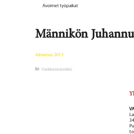
Avoimet työpaikat
Männikön Juhannus
Juhannus 2013
Kategoriat
Vankkurimännikkö
Y
V
La
34
Pu
to