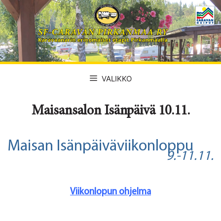
Siirry
sisältöön
VALIKKO
Maisansalon Isänpäivä 10.11.
Maisan Isänpäiväviikonloppu
9.-11.11.
Viikonlopun ohjelma