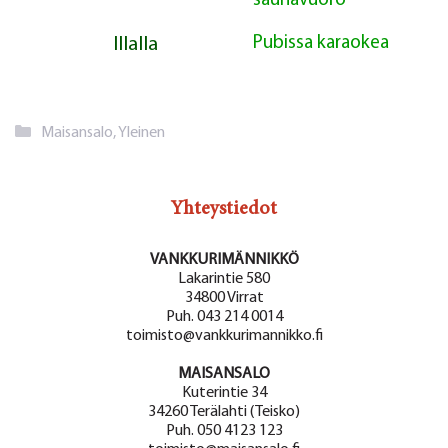
saunavuoro
Illalla
Pubissa karaokea
Kategoriat
Maisansalo
,
Yleinen
Yhteystiedot
VANKKURIMÄNNIKKÖ
Lakarintie 580
34800 Virrat
Puh. 043 214 0014
toimisto@vankkurimannikko.fi
MAISANSALO
Kuterintie 34
34260 Terälahti (Teisko)
Puh. 050 4123 123