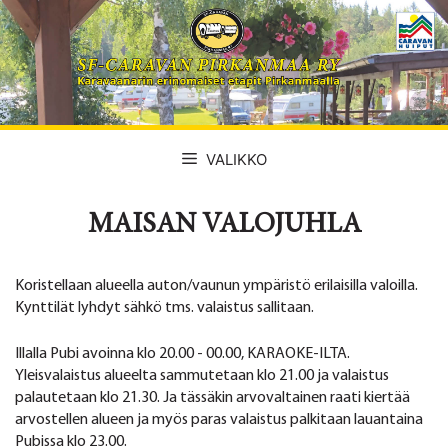
Siirry
sisältöön
VALIKKO
MAISAN VALOJUHLA
Koristellaan alueella auton/vaunun ympäristö erilaisilla valoilla.
Kynttilät lyhdyt sähkö tms. valaistus sallitaan.
Illalla Pubi avoinna klo 20.00 - 00.00, KARAOKE-ILTA.
Yleisvalaistus alueelta sammutetaan klo 21.00 ja valaistus
palautetaan klo 21.30. Ja tässäkin arvovaltainen raati kiertää
arvostellen alueen ja myös paras valaistus palkitaan lauantaina
Pubissa klo 23.00.