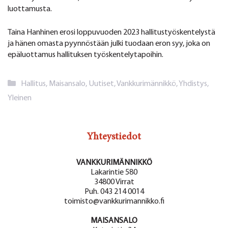
luottamusta.
Taina Hanhinen erosi loppuvuoden 2023 hallitustyöskentelystä
ja hänen omasta pyynnöstään julki tuodaan eron syy, joka on
epäluottamus hallituksen työskentelytapoihin.
Kategoriat
Hallitus
,
Maisansalo
,
Uutiset
,
Vankkurimännikkö
,
Yhdistys
,
Yleinen
Yhteystiedot
VANKKURIMÄNNIKKÖ
Lakarintie 580
34800 Virrat
Puh. 043 214 0014
toimisto@vankkurimannikko.fi
MAISANSALO