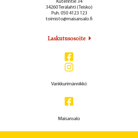
Kuterintie 34
34260 Terälahti (Teisko)
Puh. 050 4123 123
toimisto@maisansalo.fi
Laskutusosoite
Vankkurimännikkö
Maisansalo