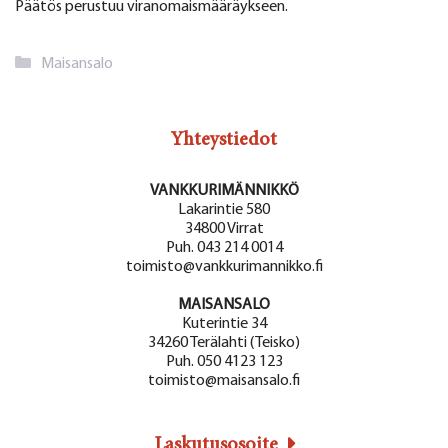
Päätös perustuu viranomaismääräykseen.
Kategoriat
Maisansalo
Yhteystiedot
VANKKURIMÄNNIKKÖ
Lakarintie 580
34800 Virrat
Puh. 043 214 0014
toimisto@vankkurimannikko.fi
MAISANSALO
Kuterintie 34
34260 Terälahti (Teisko)
Puh. 050 4123 123
toimisto@maisansalo.fi
Laskutusosoite