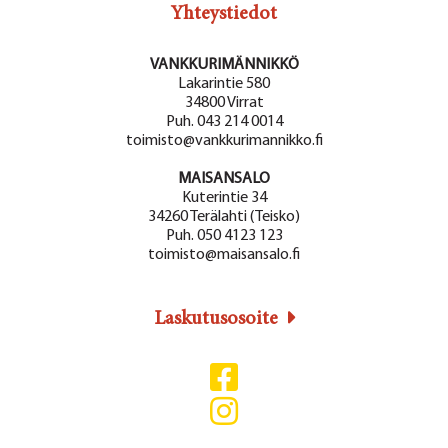
Yhteystiedot
VANKKURIMÄNNIKKÖ
Lakarintie 580
34800 Virrat
Puh. 043 214 0014
toimisto@vankkurimannikko.fi
MAISANSALO
Kuterintie 34
34260 Terälahti (Teisko)
Puh. 050 4123 123
toimisto@maisansalo.fi
Laskutusosoite