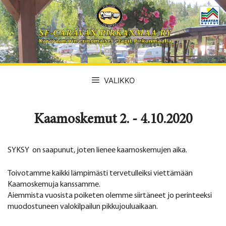
Siirry
sisältöön
VALIKKO
Kaamoskemut 2. - 4.10.2020
SYKSY on saapunut, joten lienee kaamoskemujen aika.
Toivotamme kaikki lämpimästi tervetulleiksi viettämään
Kaamoskemuja kanssamme.
Aiemmista vuosista poiketen olemme siirtäneet jo perinteeksi
muodostuneen valokilpailun pikkujouluaikaan.