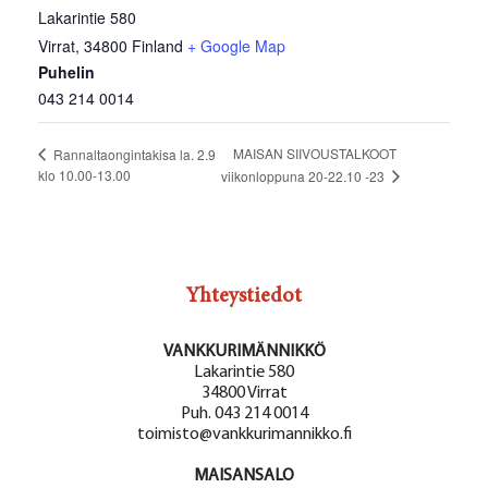
Lakarintie 580
Virrat
,
34800
Finland
+ Google Map
Puhelin
043 214 0014
MAISAN SIIVOUSTALKOOT
Rannaltaongintakisa la. 2.9
klo 10.00-13.00
viikonloppuna 20-22.10 -23
Yhteystiedot
VANKKURIMÄNNIKKÖ
Lakarintie 580
34800 Virrat
Puh. 043 214 0014
toimisto@vankkurimannikko.fi
MAISANSALO