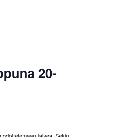
puna 20-
.
n odottelemaan talvea. Sekin