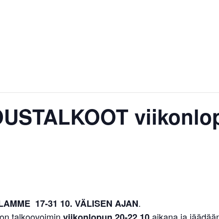
OUSTALKOOT viikonlop
AMME 17-31 10. VÄLISEN AJAN
oon talkoovoimin
aikana ja jäädää
viikonlopun 20-22.10