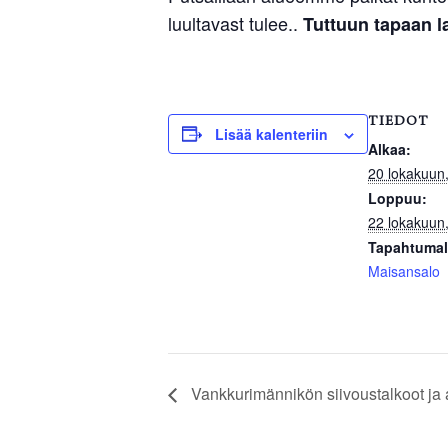
luultavast tulee..
Tuttuun tapaan l
TIEDOT
Lisää kalenteriin
Alkaa:
20 lokakuun
Loppuu:
22 lokakuun
Tapahtumal
Maisansalo
Vankkurimännikön siivoustalkoot ja 