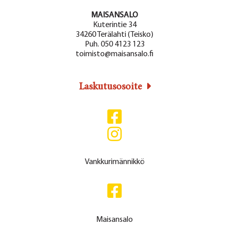
MAISANSALO
Kuterintie 34
34260 Terälahti (Teisko)
Puh. 050 4123 123
toimisto@maisansalo.fi
Laskutusosoite
Vankkurimännikkö
Maisansalo