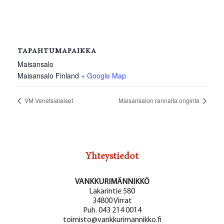
TAPAHTUMAPAIKKA
Maisansalo
Maisansalo
Finland
+ Google Map
VM Venetsialaiset
Maisansalon rannalta onginta
Yhteystiedot
VANKKURIMÄNNIKKÖ
Lakarintie 580
34800 Virrat
Puh. 043 214 0014
toimisto@vankkurimannikko.fi