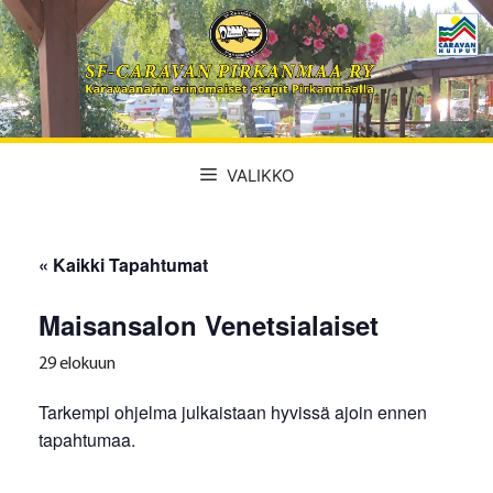
Siirry
sisältöön
VALIKKO
« Kaikki Tapahtumat
Maisansalon Venetsialaiset
29 elokuun
Tarkempi ohjelma julkaistaan hyvissä ajoin ennen
tapahtumaa.