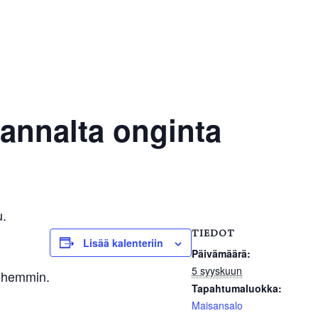
annalta onginta
u.
TIEDOT
Lisää kalenteriin
Päivämäärä:
5 syyskuun
yöhemmin.
Tapahtumaluokka:
Maisansalo