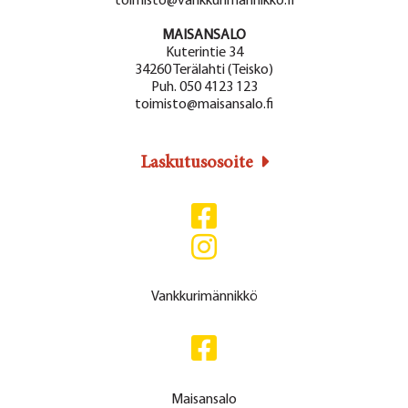
toimisto@vankkurimannikko.fi
MAISANSALO
Kuterintie 34
34260 Terälahti (Teisko)
Puh. 050 4123 123
toimisto@maisansalo.fi
Laskutusosoite
Vankkurimännikkö
Maisansalo