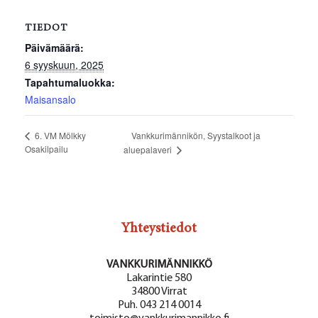
TIEDOT
Päivämäärä:
6 syyskuun, 2025
Tapahtumaluokka:
Maisansalo
Vankkurimännikön, Syystalkoot ja
6. VM Mölkky
Osakilpailu
aluepalaveri
Yhteystiedot
VANKKURIMÄNNIKKÖ
Lakarintie 580
34800 Virrat
Puh. 043 214 0014