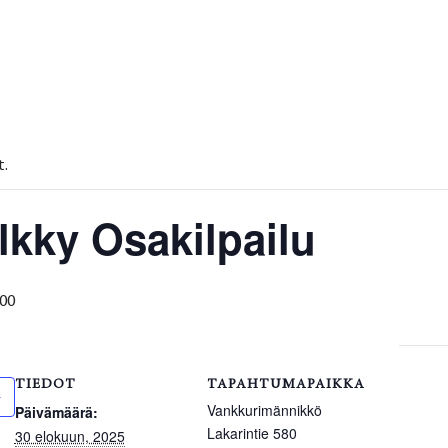
.
lkky Osakilpailu
:00
TIEDOT
TAPAHTUMAPAIKKA
Vankkurimännikkö
Päivämäärä:
Lakarintie 580
30 elokuun, 2025