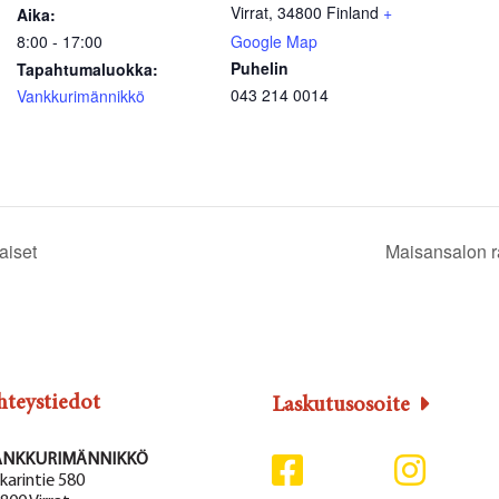
Virrat
,
34800
Finland
+
Aika:
8:00 - 17:00
Google Map
Puhelin
Tapahtumaluokka:
043 214 0014
Vankkurimännikkö
aiset
Maisansalon ra
hteystiedot
Laskutusosoite
ANKKURIMÄNNIKKÖ
karintie 580